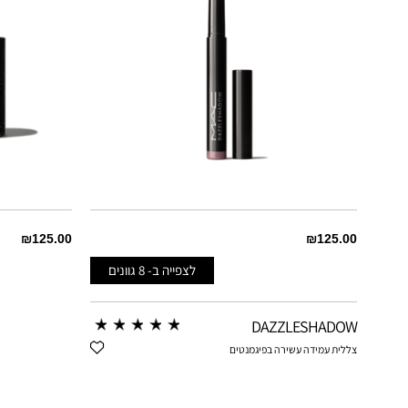
T
HAVANA
MATTE²
BRULE
READY TO PARTY
BRUN
RICH CORE
ON
SMOKY MAUVE
MATTE
BROWN
STOLEN MOMENT
₪125.00
₪125.00
לצפייה ב-
8
גוונים
ELLOW
BEDAZZLED DENIM
SWEET HEAT
DAZZLESHADOW
LT
BLACK ICE
MATTE
צללית עמידה עשירה בפיגמנטים
ERING
DEMURE DIAMONDS