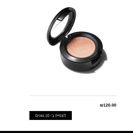
UETTE
FILTHY MARTINI
AL
GOLD STUD
MATTE
CORK
HAKU HAZE
BERRY
SUBLIMINAL SPARK
M
TAUPE IT OFF
FROST
RESSO
₪120.00
לצפייה ב-
10
גוונים
AN
DREAMY BEAMS
MATTE