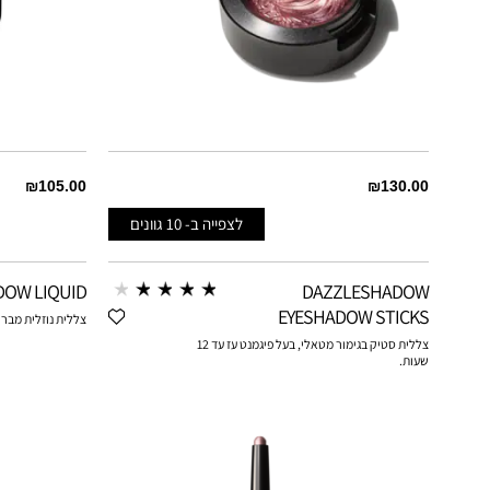
₪105.00
₪130.00
לצפייה ב-
10
גוונים
ITTERS
A NATURAL FLIRT
OW LIQUID
DAZZLESHADOW
IGHTS
AMOROUS ALLOY
EYESHADOW STICKS
צללית נוזלית מבר
צללית סטיק בגימור מטאלי, בעל פיגמנט עז עד 12
שעות.
IQUED
EVENING GREY
E
FATHOMS DEEP
MATTE²