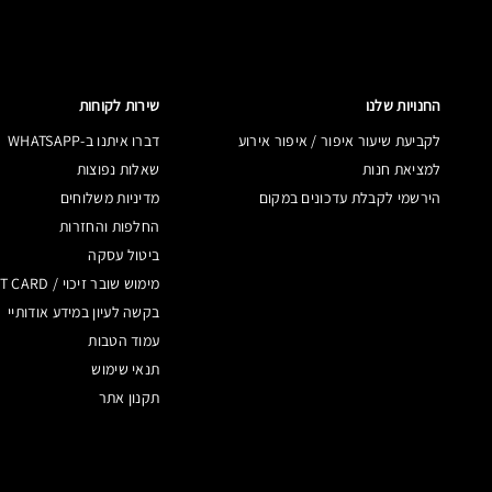
GESSO
FEEL THE FEVER
GIRLIE
I LIKE 2 WATCH
החנויות שלנו
שירות לקוחות
לקביעת שיעור איפור / איפור אירוע
דברו איתנו ב-WHATSAPP
GRAIN
LAST DANCE
למציאת חנות
שאלות נפוצות
הירשמי לקבלת עדכונים במקום
מדיניות משלוחים
NE
LET'S ROLL
MATTE
החלפות והחזרות
ביטול עסקה
HAUX
OH SO GILTY
מימוש שובר זיכוי / GIFT CARD
בקשה לעיון במידע אודותיי
עמוד הטבות
HUMID
SAY IT ISN'T SO
תנאי שימוש
תקנון אתר
NK
SHE SPARKLES
FROST
WS
SHINE DE-LIGHT
FROST