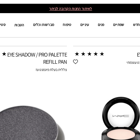
לאיתור החנות הקרובה לביתך
חדש
שפתיים
פנים
עיניים
טיפוח
מברשות וכלים
סטים
הטבות
EYE SHADOW / PRO PALETTE
E
REFILL PAN
ט עוצמתי
צללית בעלת פיגמנט עז