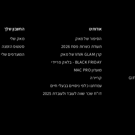
STEAMY
מאט
מטאלי
SWISS CHOCOLATE
סאטן
מ
אודותינו
החשבון שלך
הסיפור של מאק
מאק שלי
TILT
סאטן
מטאלי
תעודת כשרות פסח 2026
סטטוס הזמנה
קרן VIVA GLAM של מאק
המועדפים שלי
VEX
GREYSTO
מטאלי
BLACK FRIDAY - בלאק פריידי
מועדון MAC PRO
WHITE FROST
קריירה
סאטן
מטאלי
עמדתנו כלפי ניסויים בבעלי חיים
דו"ח שכר שווה לעובד ולעובדת 2025
מטאלי
IN LIVING PI
IN THE SHADO