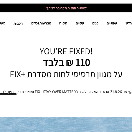
לאיתור החנות הקרובה לביתך
חדש
שפתיים
פנים
עיניים
טיפוח
מברשות וכלים
סטים
הטבות
YOU’RE FIXED!
110 ₪ בלבד
על מגוון תרסיסי לחות מסדרת +FIX
לאי, לא כולל FIX+ STAY OVER MATTE ומוצרי מיני,
בכפוף לתנ