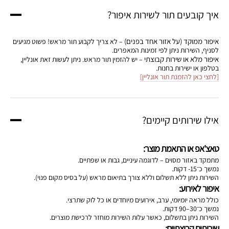
איך קובעים תור לשירות איפור?
איפור ממוקד (על אזור אחד בפנים)
– לא צריך לקבוע תור מראש! פשוט מגיעים
לסניף, השירות ניתן לפי זמינות המאפרים.
איפור מלא או שירות קבוצתי
– יש להזמין תור מראש. ניתן לעשות זאת אונליין,
בטלפון או ישירות בחנות.
[לחצי כאן להזמנת תור אונליין]
אילו שירותים קיימים?
טאצ'אפ או התאמת מוצר:
מתמקד באזור מסוים – לדוגמה עיניים, גבות או שפתיים.
נמשך כ־15- דקות.
השירות ניתן ללא תשלום וללא צורך בתיאום מראש (על בסיס מקום פנוי).
איפור לאירוע:
כולל מראה יומיומי, ערב, אירועים מיוחדים או כל לוק שתרצי.
נמשך כ־30–90 דקות.
השירות ניתן בתשלום, כאשר עלות השירות מוחזר לרכישת מוצרים.
שירותים קבוצתיים: