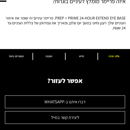
איזה פריימר מומלץ לעיניים בוגרות?​​
PREP + PRIME 24-HOUR EXTEND EYE BASE. פריימר עיניים זה שומר את איפור
העיניים שלך רענן וחיוני במשך יום שלם, ומאריך את עמידותן של צללית העיניים עד
24 שעות.​
10% הנחה
חדש
הטבות
הנמכרים ביותר
אפשר לעזור?
דברו איתנו ב-WHATSAPP
ליצירת קשר במייל