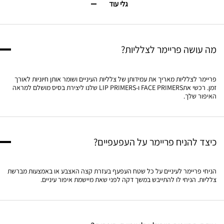
גלי עוד
מה עושה פריימר לצלליות?​
פריימר לצלליות מאריך את עמידותן של צלליות העיניים ושומר אותן חיוניות לאורך
זמן. רכשי אתFACE PRIMERS ו-LIP PRIMERS שלנו ליצירת בסיס מושלם למראה
האיפור שלך.​
כיצד להניח פריימר על העפעפיים?​​
הניחי פריימר לעיניים על כל שטח העפעף בעזרת קצה האצבע או באמצעות מברשת
צלליות. הניחי לו להתייבש במשך דקה לפני שאת מיישמת איפור עיניים.​