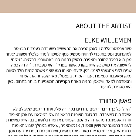
ABOUT THE ARTIST
ELKE WILLEMEN
סיור ארטיסט אלקה ווילאמן הכירה את התעשייה כשעבדה בעמדות הכניסה
למועדונים ומסיבות כדי להרוויח מספיק כסף למימון לימודי כלכלה ושפות. לאחר
מכן היא הפכה למורה ומאפרת במאק בחנות פרו באנטוורפן בבלגיה. ״גיליתי
לראשונה את מאק כשהייתי בקורס איפור בפריז״, היא מסבירה, ״זה היה כמה
שנים לפני שהגעתי לאנטוורפן. ידעתי מאותו רגע שאני אשמח להיות חלק מצוות
מאק ושאעבוד כמאפרת עבור המותג בעצמי״. מאז שעשתה את השינוי
והצטרפה למאק, ווילאמן נהנית מאחת הקריירות המעניינות ביותר בתחום. כאן
היא מספרת לנו עוד.
פאשן פורוורד
״היו לי כל כך הרבה רגעים נהדרים בקריירה שלי. אחד הרגעים שלעולם לא
אשכח היה כשעבדתי בתצוגת האופנה הראשונה שלי במילאנו עם אמן האיפור
גורדון אספינט. המראה היה מהמם, שפתיים אדומות גלוסיות. גם הייתי מאושרת
לעבוד בתצוגה של ויויאן ווסטווד, אנגלומאניה, שאירע במהלך שבוע האופנה
בקופנהאגן, ויצרתי מראות מאוד פאנקיסטיים, ואירחתי סדנת פרו יחד עם אמן