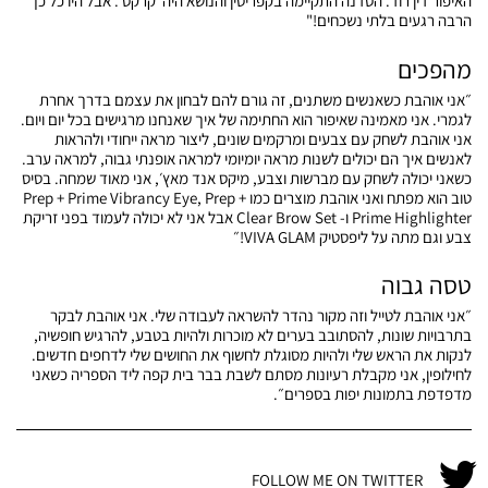
האיפור דין רוד. הסדנה התקיימה בקפריסין והנושא היה ׳קרקס׳. אבל היו כל כך
הרבה רגעים בלתי נשכחים!"
מהפכים
״אני אוהבת כשאנשים משתנים, זה גורם להם לבחון את עצמם בדרך אחרת
לגמרי. אני מאמינה שאיפור הוא החתימה של איך שאנחנו מרגישים בכל יום ויום.
אני אוהבת לשחק עם צבעים ומרקמים שונים, ליצור מראה ייחודי ולהראות
לאנשים איך הם יכולים לשנות מראה יומיומי למראה אופנתי גבוה, למראה ערב.
כשאני יכולה לשחק עם מברשות וצבע, מיקס אנד מאץ׳, אני מאוד שמחה. בסיס
טוב הוא מפתח ואני אוהבת מוצרים כמו Prep + Prime Vibrancy Eye, Prep +
Prime Highlighter ו- Clear Brow Set אבל אני לא יכולה לעמוד בפני זריקת
צבע וגם מתה על ליפסטיק VIVA GLAM!״
טסה גבוה
״אני אוהבת לטייל וזה מקור נהדר להשראה לעבודה שלי. אני אוהבת לבקר
בתרבויות שונות, להסתובב בערים לא מוכרות ולהיות בטבע, להרגיש חופשיה,
לנקות את הראש שלי ולהיות מסוגלת לחשוף את החושים שלי לדחפים חדשים.
לחילופין, אני מקבלת רעיונות מסתם לשבת בבר בית קפה ליד הספריה כשאני
מדפדפת בתמונות יפות בספרים״.
FOLLOW ME ON TWITTER