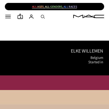
ALL
AGES,
ALL
GENDERS,
ALL
RACES
0
ELKE WILLEMEN
Belgium
Started in