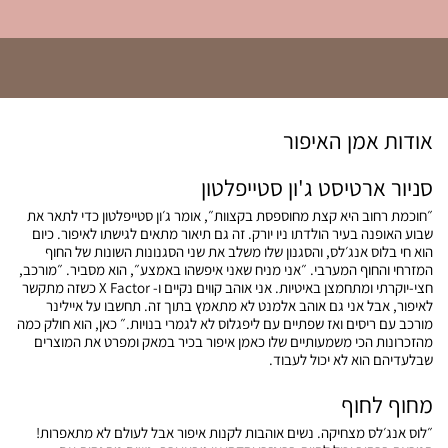
אודות אמן האיפור
סניור ארטיסט ג'ון סטייפלטון
״חוכמת רחוב היא קצת מחוספסת בקצוות״, אומר ג׳ון סטייפלטון כדי לתאר את
שבוע האופנה בעיר הולדתו ניו יורק. זה גם תיאור מתאים לגישתו לאיפור. כיום
הוא חי בלוס אנג׳לס, והסגנון שלו משלב את שני הסגנונות השונות של החוף
המזרחי והחוף המערבי. ״אני מניח שאני איפשהו באמצע״, הוא מסביר. ״מורכב,
חצי-יוקרתי ומתחמצן באיטיות. אני אוהב קווים נקיים ו- X Factor כשזה מתקשר
לאיפור, אבל אני גם אוהב אלמנט לא מתאמץ בתוך זה. תחשבו על איילינר
מורכב עם ריסים ואז שפתיים עם ליפגלוס לא לגמרי בנויות.״ כאן, הוא חולק כמה
מהזכרונות הכי משמעותיים שלו כאמן איפור בכיר במאק ומפרט את המוצרים
שבלעדיהם הוא לא יכול לעבוד.
מחוף לחוף
״לוס אנג׳לס מצחיקה. נשים אוהבות לקנות איפור אבל לעולם לא מתאפרות!