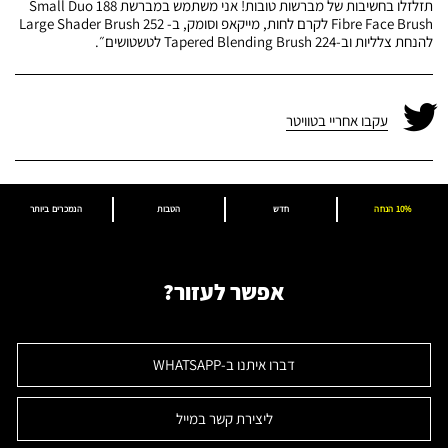
תזלזלו בחשיבות של מברשות טובות! אני משתמש במברשת 188 Small Duo
Fibre Face Brush לקרם לחות, מייקאפ וסומק, ב- 252 Large Shader Brush
להנחת צלליות וב-224 Tapered Blending Brush לטשטושים״.
עקבו אחריי בטוויטר
10% הנחה
חדש
הטבות
הנמכרים ביותר
אפשר לעזור?
דברו איתנו ב-WHATSAPP
ליצירת קשר במייל