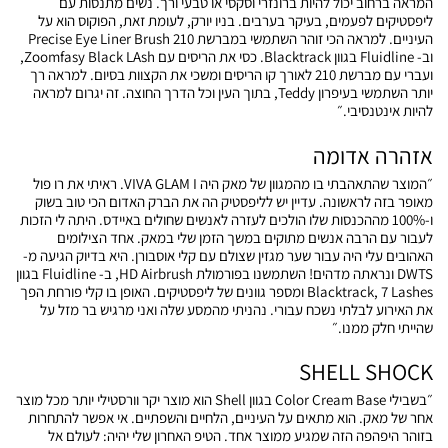
המראה ברחוב יכול להיות ברונזרי וסקסי או טבעי ורך. נשים מתנסות עם
ליפסטיקים לפעמים, בעיקר בערבים. בניו יורק, לעומת זאת, הפוקוס הוא על
העיניים. למראה הכי זוהר השתמשי במברשת 210 Precise Eye Liner Brush
וב- Fluidline בגוון Blacktrack. כסי את הריסים עם Zoomfasy Black LAsh,
ועברי עם מברשת 210 לאורך קו הריסים ומשכי את הקצוות בסיום. למראה רך
יותר השתמשי בעיפרון Teddy, בתוך העין וכל הדרך החוצה. זה יגרום למראה
להיות אינטנסיבי.״
אזהרה אדומה
״המוצר שהתאהבתי בו מהמגוון של מאק היה VIVA GLAM I. ראיתי את רו פול
מאופר בזה לראשונה. עדיין יש לליפסטיק הה את הברק האדום הכי טוב בשוק
ו-100% מההכנסות שלו הולכים לעזרה לאנשים שחולים באיידס. היתה לי הזכות
לעבור עם הרבה אנשים מתוקים במשך הזמן שלי במאק. אחד הצילומים
האהובים עלי היה עבור שער מגזין שצולם עם קלי אוסבורן. היא בדיוק הגיעה מ-
DWTS ונראתה מדהים! השתמשנו בפורמולת HD Airbrush, ב- Fluidline בגוון
Blacktrack, 7 Lashes ומספר גוונים של ליפסטיקים. האופן בו קלי פורחת הפך
את האירוע לבלתי נשכח עבורי. נהניתי מהמסע שלה ואני מרגיש בר מזל על
שהייתי חלק ממנו.״
SHELL SHOCK
״בשבילי Color Cream Base בגוון Shell הוא מוצר יקר וורסטילי יותר מכל מוצר
אחר של מאק. הוא מתאים על העיניים, הלחיים והשפתיים. אי אפשר להתחרות
בזוהר היפהפה הזה שמגיע ממוצר אחד. הטיפ האחרון שלי יהיה: לעולם אל