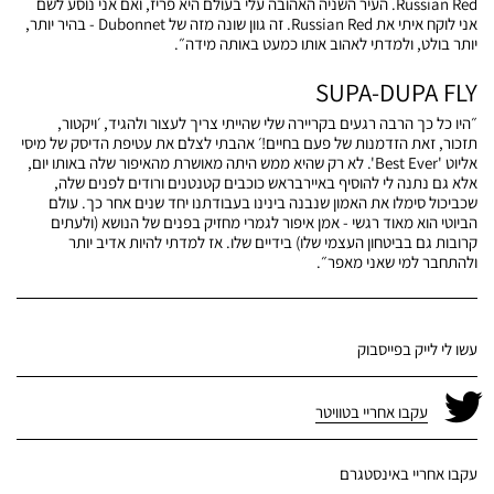
Russian Red. העיר השניה האהובה עלי בעולם היא פריז, ואם אני נוסע לשם
אני לוקח איתי את Russian Red. זה גוון שונה מזה של Dubonnet - בהיר יותר,
יותר בולט, ולמדתי לאהוב אותו כמעט באותה מידה״.
SUPA-DUPA FLY
״היו כל כך הרבה רגעים בקריירה שלי שהייתי צריך לעצור ולהגיד, ׳ויקטור,
תזכור, זאת הזדמנות של פעם בחיים!׳ אהבתי לצלם את עטיפת הדיסק של מיסי
אליוט 'Best Ever'. לא רק שהיא ממש היתה מאושרת מהאיפור שלה באותו יום,
אלא גם נתנה לי להוסיף באיירבראש כוכבים קטנטנים ורודים לפנים שלה,
שכביכול סימלו את האמון שנבנה בינינו בעבודתנו יחד שנים אחר כך. עולם
הביוטי הוא מאוד רגשי - אמן איפור לגמרי מחזיק בפנים של הנושא (ולעתים
קרובות גם בביטחון העצמי שלו) בידיים שלו. אז למדתי להיות אדיב יותר
ולהתחבר למי שאני מאפר״.
עשו לי לייק בפייסבוק
עקבו אחריי בטוויטר
עקבו אחריי באינסטגרם