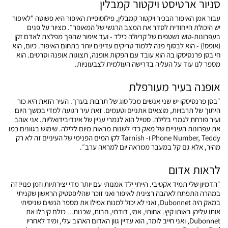
סניור ארטיסט ויקטור קמבלין
עבור אמן האיפור הבכיר ויקטור קמבלין, פילוסופיית האיפור היא פשוטה "לאיפור
יש היכולת הייחודית לסדר את המצב הרגשי של המאופר״. מציור על פנים
בעפרונות-טוש נשטפים של קריולה כילד - ועד איפור שהפך מפלצת לאדם זקן
(אופס!) - הוא לבסוף פנה ללמוד טריקים עדינים יותר בתחום האיפור. כיום, הוא
חי בסן פרנסיסקו בה הוא עובד עם הפקות אופנה, תצוגות אופנה וסרטים. הוא
מספר לנו עוד על העליה בדרישה העולמית לצבעוניות.
אופנה בעיר מעורפלת
״בסן פרנסיסקו יש שני אנשים מכל סוג של תרבות בערך. העיר הזאת היא כור
היתוך של תרבויות, מוצאים אתניים וטעמים. זאת עיר רגועה למדי במשך היום
ועיר פורחת לגמרי בלילה. סטייל הוא לגמרי עניין של אינדיבידואליות. אני אוהב
את עפרונות העיניים של מאק כדי לשנות מראות מיום ללילה. שימוש בגוונים כמו
Phone Number, Teddy ו- Tarnish לקו המים הפנימי של העיניים זה לא רק
מהיר, אלא גם קל במעבר ממראה יום למראה ערב״.
לראות אדום
״הדמיון שלי תמיד אקטיבי. הייתי ילד אמנותי עם יותר מדי יצירתיות וזמן פנוי! זה
במהרה התפתח לאהבה רצינית לאיפור ואני זוכר שהליפסטיק הראשון שקניתי
במאק היה Dubonnet, ואני לא יכול למנות אפילו את מספר הנשים שניסיתי
אותו עליהן באותו קיץ. אחותי, אמי, דודתי, חבות, שכנות... כולם קיבלו את
Dubonnet, ואני חייב לומר, הוא עדיין גוון האדום האהוב עלי, ומיד לאחריו