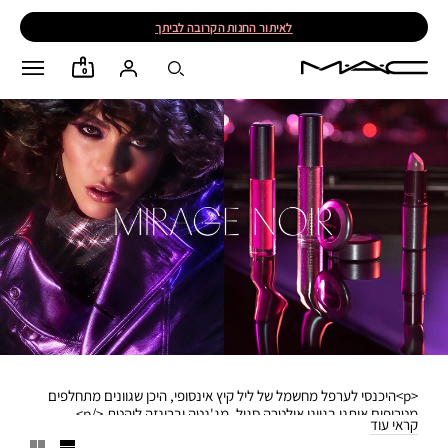
לאיתור החנות הקרובה לביתך
0
<p>היכנסי לערפל מחשמל של ליל קיץ אינסופי, היכן שגוונים מתחלפים
מטריפים אותנו בגווני אולטרה סגול, מג'נטה וברונזה לוהטת.</p>
קראי עוד