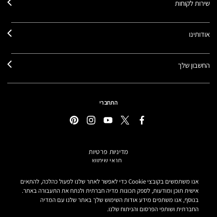
שירות לקוחות
אודותינו
החשבון שלך
התחברי
מדיניות פרטיות
תנאי שימוש
תקנון אתר
מידע על מוצרים מזוייפים
אנו משתמשים בקובצי Cookie כדי לאפשר לאתר שלנו לפעול כהלכה, להתאים
הצהרת נגישות
אישית תוכן ומודעות, לספק תכונות מדיה חברתית ולנתח את התעבורה באתר.
בנוסף, אנו משתפים מידע אודות השימוש שלך באתר שלנו עם המדיה
הגדרות קובצי COOKIE
החברתית ושותפי הפרסום והניתוח שלנו.
MAKE-UP ART COSMETICS© מאק קוסמטיקס כל הזכויות שמורות.