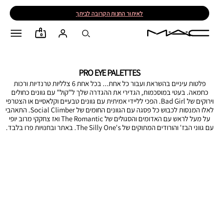
לאיתור החנות הקרובה לביתך
0
PRO EYE PALETTES
פלטות עיניים בהשראת ועבור כל אחת... בכל אחת 6 צלליות טרנדיות ורכות
כחמאה. בעטי במוסכמות, הגדירי את ההגדרה שלך ל"קול" עם גוונים כחולים
וירוקים של Bad Girl. הפכי לליידי אמיתית עם גוונים טבעיים וקלאסיים או הצטרפי
לאלו המנסות לכבוש כל פסגה עם הגוונים החומים של Social Climber. התאהבי
על מעל לראש עם האדומים והסגולים של The Romantic ואז צחקקי מרוב יופי
עם גווני הבז' והורודים המתוקים של The Silly One's. באתר ובחנויות פרו בלבד.