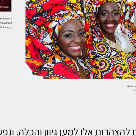
@EHLIELUNA
anin Beauty
kgrounds and
lack beauty.
We have 
cul
להצהרות אלו למען גיוון והכלה, ונפע