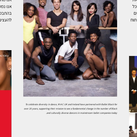
כל
אנו נמש
ם
בהתבסס
תוח
להעצים 
@THEEBRITTFACTOR
To celebrate diversity in dance, M·A·C UK and Ireland have partnered with Ballet Black for
over 20 years, supporting their mission to see a fundamental change in the number of Black
and culturally diverse dancers in mainstream ballet companies today.