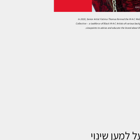
In 2020, Senior Artist Fatima Thomas formed the M·A·C Mel
Collective – a taskforce of Black M·A·C Artists of various bac
viewpoints to advise and educate the brand about B
ל למען שינוי