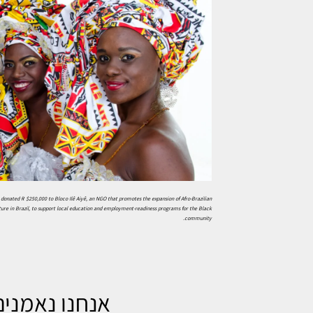
donated R $250,000 to Bloco Ilê Aiyê, an NGO that promotes the expansion of Afro-Brazilian
ture in Brazil, to support local education and employment-readiness programs for the Black
community.
אנחנו נאמנים 