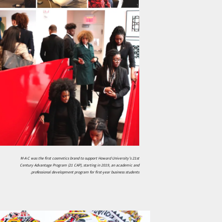
M·A·C was the first cosmetics brand to support Howard University’s 21st
Century Advantage Program (21 CAP), starting in 2019, an academic and
professional development program for first-year business students.