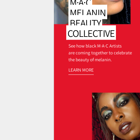
M·A·C
MELANIN
BEAUTY
COLLECTIVE
See how black M·A·C Artists
are coming together to celebrate
the beauty of melanin.
LEARN MORE