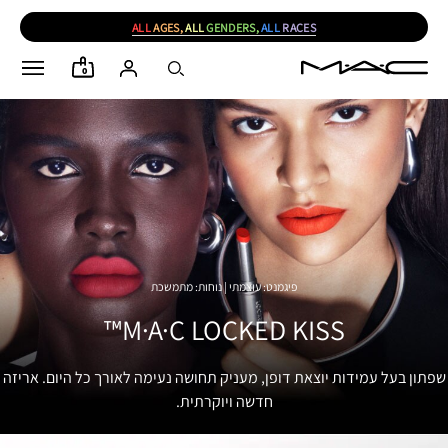
ALL
AGES,
ALL
GENDERS,
ALL
RACES
0
פיגמנט: עוצמתי | נוחות: מתמשכת
M·A·C LOCKED KISS™
שפתון בעל עמידות יוצאת דופן, מעניק תחושה נעימה לאורך כל היום. אריזה
חדשה ויוקרתית.