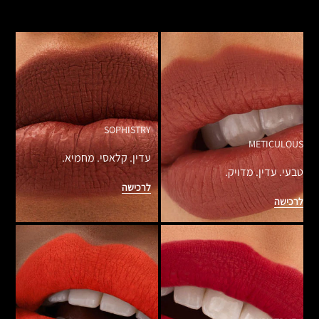
SOPHISTRY
METICULOUS
עדין. קלאסי. מחמיא.
טבעי. עדין. מדויק.
לרכישה
לרכישה