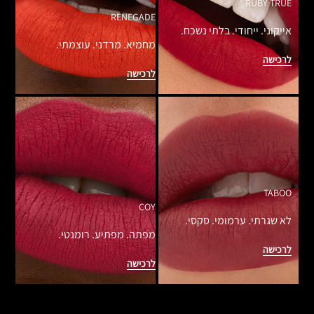
RUBY TRUE
RENEGADE
אייקוני. ייחודי. בלתי נשכח.
מחמיא. מרדני. עוצמתי.
לרכישה
לרכישה
TABOO
COY
לא שגרתי. ערמומי. סקסי.
מפתה. מפתיע. רומנטי.
לרכישה
לרכישה