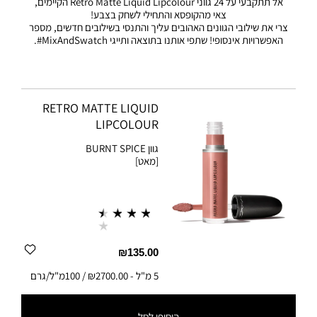
אל תתקבעי על 24 גווני Retro Matte Liquid Lipcolour הקיימים,
צאי מהקופסא והתחילי לשחק בצבע!
צרי את שילובי הגוונים האהובים עליך והתנסי בשילובים חדשים, מספר
האפשרויות אינסופי! שתפי אותנו בתוצאה ותייגי MixAndSwatch#.
RETRO MATTE LIQUID
LIPCOLOUR
גוון
BURNT SPICE
[מאט]
₪135.00
5 מ"ל
-
₪2700.00 / 100מ"ל/גרם
הוסיפי לסל