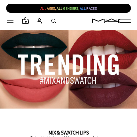
ALL
AGES,
ALL
GENDERS,
ALL
RACES
0
MIX & SWATCH LIPS