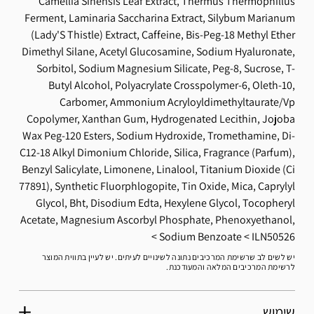
Camellia Sinensis Leaf Extract, Thermus Thermophillus
Ferment, Laminaria Saccharina Extract, Silybum Marianum
(Lady'S Thistle) Extract, Caffeine, Bis-Peg-18 Methyl Ether
Dimethyl Silane, Acetyl Glucosamine, Sodium Hyaluronate,
Sorbitol, Sodium Magnesium Silicate, Peg-8, Sucrose, T-
Butyl Alcohol, Polyacrylate Crosspolymer-6, Oleth-10,
Carbomer, Ammonium Acryloyldimethyltaurate/Vp
Copolymer, Xanthan Gum, Hydrogenated Lecithin, Jojoba
Wax Peg-120 Esters, Sodium Hydroxide, Tromethamine, Di-
C12-18 Alkyl Dimonium Chloride, Silica, Fragrance (Parfum),
Benzyl Salicylate, Limonene, Linalool, Titanium Dioxide (Ci
77891), Synthetic Fluorphlogopite, Tin Oxide, Mica, Caprylyl
Glycol, Bht, Disodium Edta, Hexylene Glycol, Tocopheryl
Acetate, Magnesium Ascorbyl Phosphate, Phenoxyethanol,
Sodium Benzoate
ILN50526
יש לשים לב שרשימת המרכיבים נתונה לשינויים לעיתים. יש לעיין בתווית המוצר
לרשימת המרכיבים המלאה והמעודכנת.
שימוש