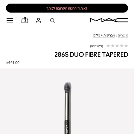
לאיתור החנות הקרובה לביתך
0
מוצרים
/
מברשות + כלים
ללא דירוג
286S DUO FIBRE TAPERED
₪191.00