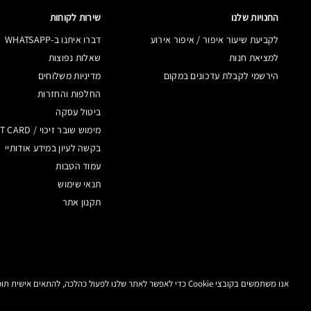
החנויות שלנו
שירות לקוחות
לקביעת שיעור איפור / איפור אירוע
דברו איתנו ב-WHATSAPP
למציאת חנות
שאלות נפוצות
הירשמי לקבלת עדכונים במקום
מדיניות משלוחים
החלפות והחזרות
ביטול עסקה
מימוש שובר זיכוי / GIFT CARD
בקשה לעיון במידע אודותיי
עמוד הטבות
תנאי שימוש
תקנון אתר
אנו משתמשים בקובצי Cookie כדי לאפשר לאתר שלנו לפעול כהלכה, להתאים אישית תוכן ומודעות, לספק תכונות מדיה חברתית ולנתח את התעבורה באתר. בנוסף, אנו משתפים מידע אודות השימוש שלך באתר שלנו עם המדיה החברתית ושותפי הפרסום והניתוח שלנו.
מדיניות
תנאי
תקנון
מידע על מוצרים
ה