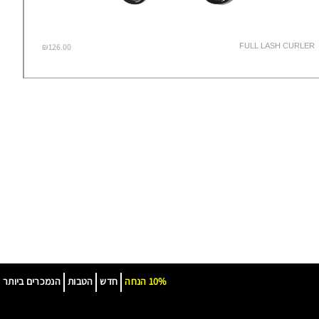
₪126.00
FULL LASH CURLER
10% הנחה
חדש
הטבות
הנמכרים ביותר