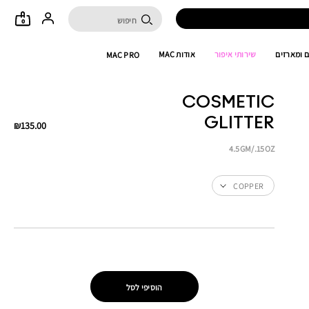
0
 ומארזים
שירותי איפור
אודות MAC
MAC PRO
COSMETIC
GLITTER
₪135.00
4.5GM/.15OZ
COPPER
הוסיפי לסל