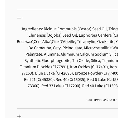
Ingredients: Ricinus Communis (Castor) Seed Oil, Trioc
Chinensis (Jojoba) Seed Oil, Euphorbia Cerifera (Ca
Beeswax\Cera Alba\Cire D'Abeille, Tricaprylin, Ozokerite, 
De Carnauba, Cetyl Ricinoleate, Microcrystalline Wa
Palmitate, Alumina, Aluminum Calcium Sodium Silica
Synthetic Fluorphlogopite, Tin Oxide, Silica, Titanium
Titanium Dioxide (Ci 77891), Iron Oxides (Ci 77491), Iron
77163), Blue 1 Lake (Ci 42090), Bronze Powder (Ci 77400
Red 21 (Ci 45380), Red 40 (Ci 16035), Red 6 Lake (Ci 15
73360), Red 33 Lake (Ci 17200), Red 40 Lake (Ci 16035)
יבים המלאה והמעודכנת.