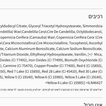
רכיבים
tyldodecyl Citrate, Glyceryl Triacetyl Hydroxystearate, Simmondsia
ndelilla) Wax\Candelilla Cera\Cire De Candelilla, Octyldodecanol,
Copernicia Cerifera (Carnauba) Wax\ Copernicia Cerifera Cera \Cire
x\Cera Microcristallina\Cire Microcristalline, Tocopherol, Ascorbyl
te, Calcium Aluminum Borosilicate, Calcium Sodium Borosilicate,
/Titanium Dioxide, Ethylhexyl Hydroxystearate, Vanillin, [+/- Mica,
 Oxides (Ci 77492), Iron Oxides (Ci 77499), Bismuth Oxychloride (Ci
), Carmine (Ci 75470), Copper Powder (Ci 77400), Red 6 (Ci 15850),
850), Red 7 Lake (Ci 15850), Red 28 Lake (Ci 45410), Red 30 Lake (Ci
, Yellow 5 (Ci 19140), Yellow 6 (Ci 15985), Yellow 5 Lake (Ci 19140),
Yellow 6 Lake (Ci 15985)]
ILN46427
יש לשים לב שרשימת המרכיבים נתונה לשינויים לעיתים. יש לעיין בתווית המוצר לרשימת המרכ
אינו מכיל