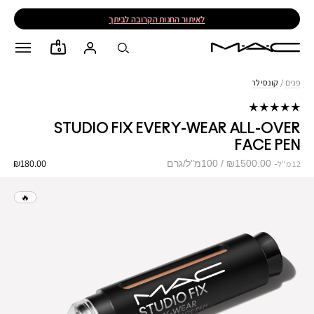
לאיתור החנות הקרובה לביתך
0
פנים
/
קונסילר
STUDIO FIX EVERY-WEAR ALL-OVER
FACE PEN
₪180.00
₪1500.00 / 100מ"ל/גרם
12 מ"ל
🔥