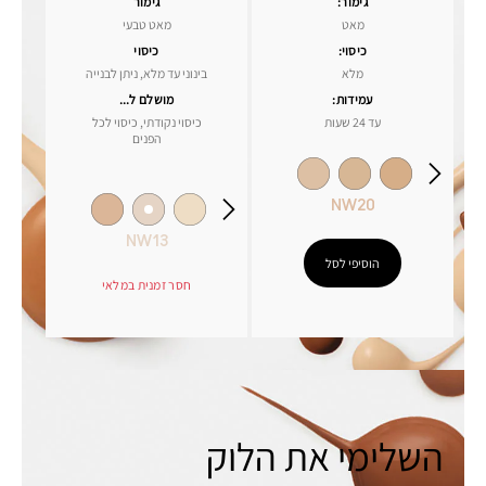
גימור:
גימור
מאט
מאט טבעי
כיסוי:
כיסוי
מלא
בינוני עד מלא, ניתן לבנייה
עמידות:
מושלם ל...
עד 24 שעות
כיסוי נקודתי, כיסוי לכל
הפנים
NW20
NW13
הוסיפי לסל
חסר זמנית במלאי
השלימי את הלוק