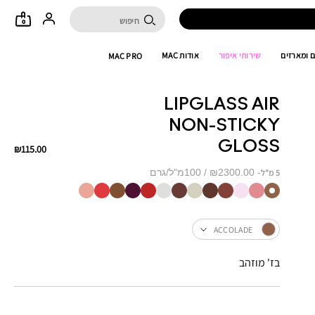
0
 ומארזים
שירותי איפור
אודות MAC
MAC PRO
LIPGLASS AIR
NON-STICKY
GLOSS
₪115.00
₪2300.00 / 100מ"ל/גרם
5 מ"ל
ACCOLADE
בז' מוזהב