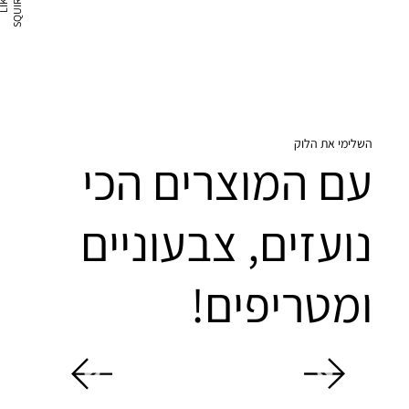
L
I
K
E
S
Q
U
I
R
T
השלימי את הלוק
עם המוצרים הכי
נועזים, צבעוניים
ומטריפים!