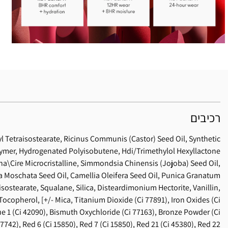
רכיבים
l Tetraisostearate, Ricinus Communis (Castor) Seed Oil, Synthetic
ymer, Hydrogenated Polyisobutene, Hdi/Trimethylol Hexyllactone
na\Cire Microcristalline, Simmondsia Chinensis (Jojoba) Seed Oil,
a Moschata Seed Oil, Camellia Oleifera Seed Oil, Punica Granatum
isostearate, Squalane, Silica, Disteardimonium Hectorite, Vanillin,
ocopherol, [+/- Mica, Titanium Dioxide (Ci 77891), Iron Oxides (Ci
lue 1 (Ci 42090), Bismuth Oxychloride (Ci 77163), Bronze Powder (Ci
42), Red 6 (Ci 15850), Red 7 (Ci 15850), Red 21 (Ci 45380), Red 22