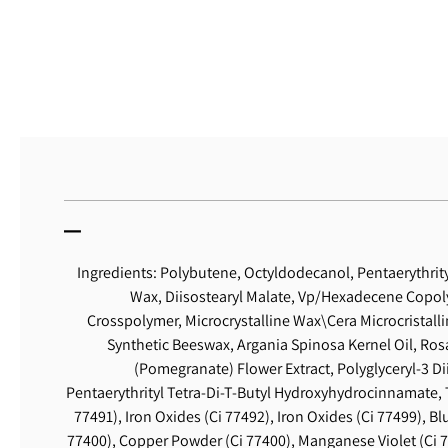
Ingredients: Polybutene, Octyldodecanol, Pentaerythrity
Wax, Diisostearyl Malate, Vp/Hexadecene Copol
Crosspolymer, Microcrystalline Wax\Cera Microcristalli
Synthetic Beeswax, Argania Spinosa Kernel Oil, Ros
(Pomegranate) Flower Extract, Polyglyceryl-3 Di
Pentaerythrityl Tetra-Di-T-Butyl Hydroxyhydrocinnamate, T
77491), Iron Oxides (Ci 77492), Iron Oxides (Ci 77499), B
77400), Copper Powder (Ci 77400), Manganese Violet (Ci 777