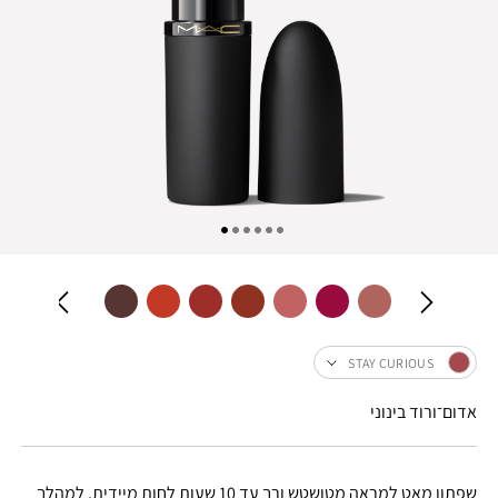
STAY CURIOUS
אדום־ורוד בינוני
שפתון מאט למראה מטושטש ורך עד 10 שעות לחות מיידית, למהלך