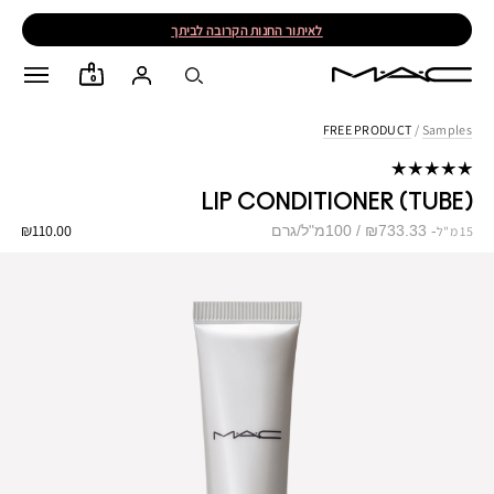
לאיתור החנות הקרובה לביתך
0
FREE PRODUCT
/
Samples
LIP CONDITIONER (TUBE)
₪110.00
₪733.33 / 100מ"ל/גרם
15 מ"ל