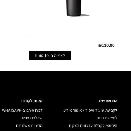
₪110.00
לצפייה ב-
10
גוונים
ANGEL
FROST
BOMBSHELL
FROST
BRONZE SHIMMER
FROST
החנויות שלנו
שירות לקוחות
לקביעת שיעור איפור / איפור אירוע
דברו איתנו ב-WHATSAPP
CB 96
FROST
למציאת חנות
שאלות נפוצות
הירשמי לקבלת עדכונים במקום
מדיניות משלוחים
FABBY