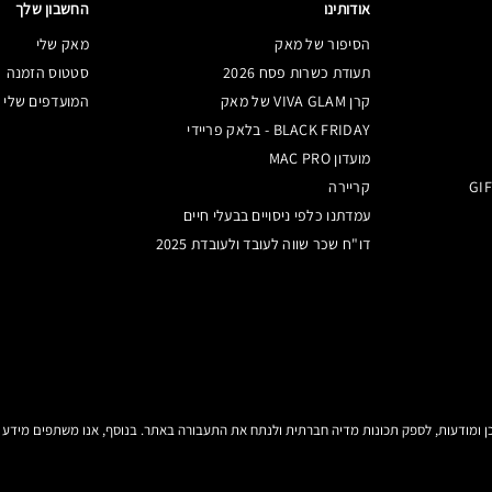
אודותינו
החשבון שלך
הסיפור של מאק
מאק שלי
תעודת כשרות פסח 2026
סטטוס הזמנה
קרן VIVA GLAM של מאק
המועדפים שלי
BLACK FRIDAY - בלאק פריידי
מועדון MAC PRO
קריירה
עמדתנו כלפי ניסויים בבעלי חיים
דו"ח שכר שווה לעובד ולעובדת 2025
צהרת
הגדרות קובצי
KE-UP ART COSMETICS
גישות
COOKIE
הזכויות שמורות.