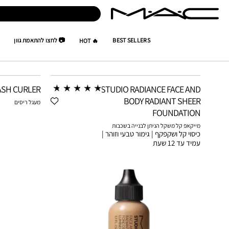
BEST SELLERS
📷 לחצו להתאמת גוון
🔥 HOT
NAOR_EDRI
INFLUENCERS
ASH CURLER
STUDIO RADIANCE FACE AND
BODY RADIANT SHEER
מעגל ריסים
FOUNDATION
מייקאפ קל משקל הניתן לבנייה בשכבות
כיסוי קל ושקפקף | גימור טבעי וזוהר |
עמיד עד 12 שעת