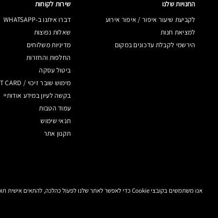
החנויות שלנו
שירות לקוחות
לקביעת שיעור איפור / איפור אירוע
דברו איתנו ב-WHATSAPP
למציאת חנות
שאלות נפוצות
הירשמי לקבלת עדכונים במקום
מדיניות משלוחים
החלפות והחזרות
ביטול עסקה
מימוש שובר זיכוי / GIFT CARD
בקשה לעיון במידע אודותיי
עמוד הטבות
תנאי שימוש
תקנון אתר
אנו משתמשים בקובצי Cookie כדי לאפשר לאתר שלנו לפעול כהלכה, להתאים אישית תוכן ומודעות, לספק תכונות מדיה חברתית ולנתח את התעבורה באתר. בנוסף, אנו משתפים מידע אודות השימוש שלך באתר שלנו עם המדיה החברתית ושותפי הפרסום והניתוח שלנו.
מדיניות
תנאי
תקנון
מידע על מוצרים
ה
פרטיות
שימוש
אתר
מזוייפים
נ