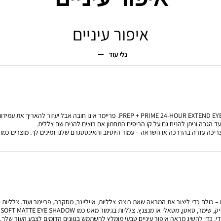
איפור עיניים
גלי עוד
PREP + PRIME 24-HOUR EXTEND EY
. פריימר אינו חובה אבל יעזור להאריך את עמיד
ד הגבה וניתן להניח גם על קו הריסים התחתון אם רוצים להניח שם צללית.
כה עזרה בהדרכה או השראה – עמוד היוטיוב והאינסטגרם שלנו זמינים לך. מוצרים כמו א
– כולם כדי ליצור את המראה שאת רוצה: צלליות, אייליינר, מסקרה, פריימר ועוד. צלליות
ק, שימר, סאטן, מטאלי או מנצנץ. צלליות בגימור מאט כמו
 SOFT MATTE EYE SHADOW
י. כדי להשיג מראה איפור עיניים טבעי מומלץ להשתמש בגוונים הדומים לצבע העור שלך. 