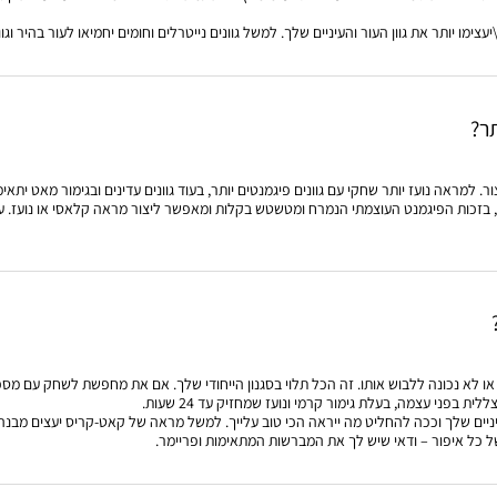
יעצימו יותר את גוון העור והעיניים שלך. למשל גוונים נייטרלים וחומים יחמיאו לעור בהיר וג
תר?
ם, בזכות הפיגמנט העוצמתי הנמרח ומטשטש בקלות ומאפשר ליצור מראה קלאסי או נועז. ע
נה או לא נכונה ללבוש אותו. זה הכל תלוי בסגנון הייחודי שלך. אם את מחפשת לשחק עם מס
ית בפני עצמה, בעלת גימור קרמי ונועז שמחזיק עד 24 שעות.
יים שלך וככה להחליט מה ייראה הכי טוב עלייך. למשל מראה של קאט-קריס יעצים מבנה 
של כל איפור – ודאי שיש לך את המברשות המתאימות ופריימר.