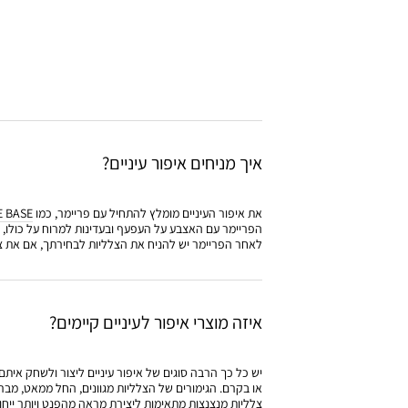
איך מניחים איפור עיניים?
את איפור העיניים מומלץ להתחיל עם פריימר, כמו
E BASE
הפריימר עם האצבע על העפעף ובעדינות למרוח על כולו, ע
לאחר הפריימר יש להניח את הצלליות לבחירתך, אם את צרי
איזה מוצרי איפור לעיניים קיימים?
יש כל כך הרבה סוגים של איפור עיניים ליצור ולשחק איתם 
או בקרם. הגימורים של הצלליות מגוונים, החל ממאט, מברי
צלליות מנצנצות מתאימות ליצירת מראה מהפנט ויותר ייחוד