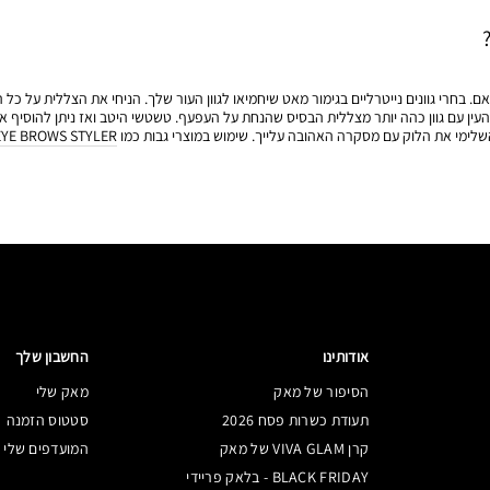
 בחרי גוונים נייטרליים בגימור מאט שיחמיאו לגוון העור שלך. הניחי את הצללית על כל ה
העין עם גוון כהה יותר מצללית הבסיס שהנחת על העפעף. טשטשי היטב ואז ניתן להוסיף אייל
השלימי את הלוק עם מסקרה האהובה עלייך. שימוש במוצרי גבות כמו
EYE BROWS STYLER
אודותינו
החשבון שלך
הסיפור של מאק
מאק שלי
תעודת כשרות פסח 2026
סטטוס הזמנה
קרן VIVA GLAM של מאק
המועדפים שלי
BLACK FRIDAY - בלאק פריידי