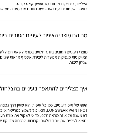
אייליינר, טכניקות שונות כמו מעושן וקאט-קריס.
באיפור אין חוקים, עם זאת – ישנם גוונים מסוימים היחמיאו\
מה הם מוצרי האיפור לעיניים הטובים ביו
האייקוניות מעניקות אפשרות ליצירת אינסוף מראות עיניי
שניתן ליצור.
איך מצליחים להתאפר בעיניים בהצלחה?
היופי של איפור עיניים, כמו כל איפור, הוא שאין דרך נכו
LONGWEAR PAINT POT
, הוא יכול לשמש כפריימר או כצלל
לא משנה על איזה מראה תלכי, כדאי לשקול את צורת העינ
יחמיא לעיניים שהן יותר בולטות וקרובות. להנחה מדויקת 