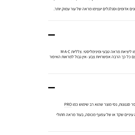
וונים אדומים וסגלגלים יעצימו מראה של עור עמוק יותר.
מוצרי העיניים הטובים ביותר תלויים במראה שאת רוצה ליצור. למראה נועז יותר שחקי עם גוונים פיגמנטים יותר, בעוד גוונים עדינים ובגימור מאט יתאימו ליציאת מראה טבעי ומינימליסטי. צלליות M·A·C
ם כל כך הרבה אפשרויות צבע -אין גבול למראות האיפור
פר סגנונות, נסי מוצר שהוא רב שימוש כמו
PRO
עיניים שקד או של עפעף מכוסה, בעוד מראה חתולי