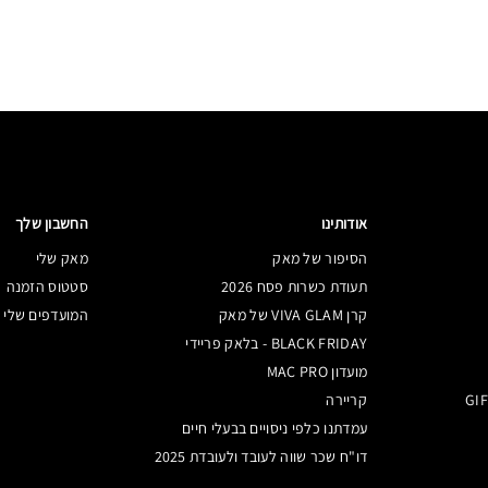
 שאלון הטיפוח שלנו כדי לקבל המלצה שתעזור לך להשיג את עור הפנים שתמיד רצית.
אודותינו
החשבון שלך
הסיפור של מאק
מאק שלי
תעודת כשרות פסח 2026
סטטוס הזמנה
קרן VIVA GLAM של מאק
המועדפים שלי
BLACK FRIDAY - בלאק פריידי
מועדון MAC PRO
קריירה
עמדתנו כלפי ניסויים בבעלי חיים
דו"ח שכר שווה לעובד ולעובדת 2025