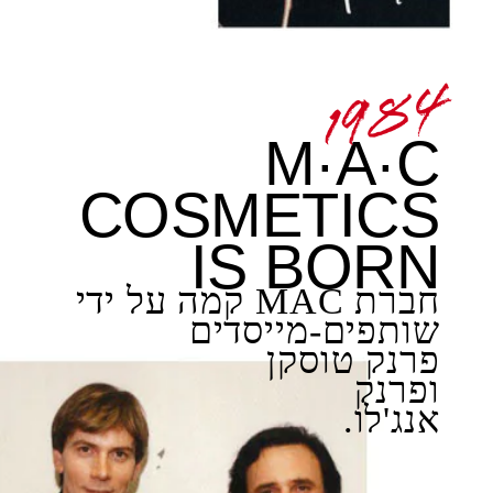
M·A·C
COSMETICS
IS BORN
חברת MAC קמה על ידי
שותפים-מייסדים
פרנק טוסקן
ופרנק
אנג'לו.