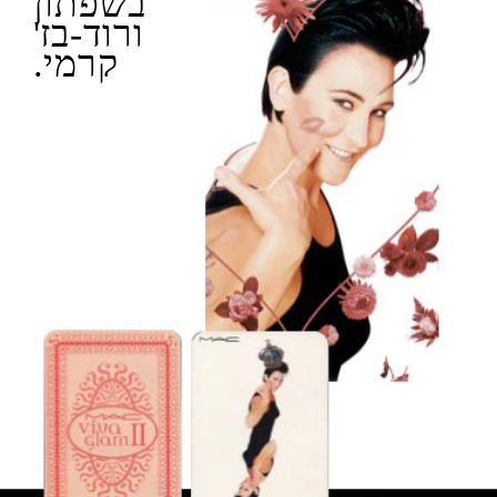
בשפתון
ורוד-בז'
קרמי.