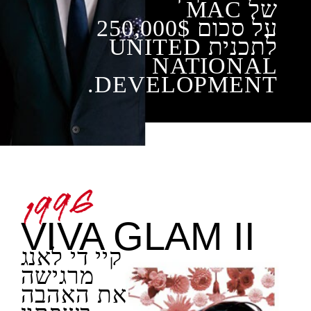
של MAC
על סכום 250,000$
לתכנית UNITED
NATIONAL
DEVELOPMENT.
VIVA GLAM II
קיי די לאנג
מרגישה
את האהבה