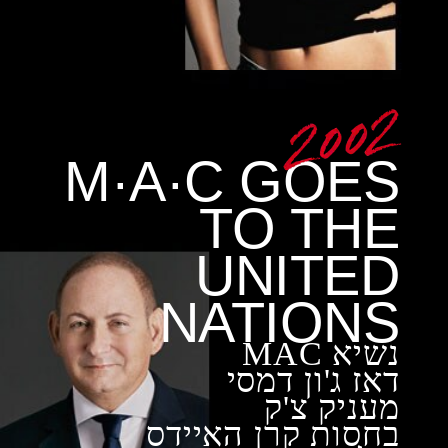
M·A·C GOES
TO THE
UNITED
NATIONS
נשיא MAC
דאז ג'ון דמסי
מעניק צ'ק
בחסות קרן האיידס