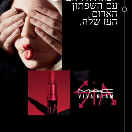
עם השפתון
האדום
העז שלה.