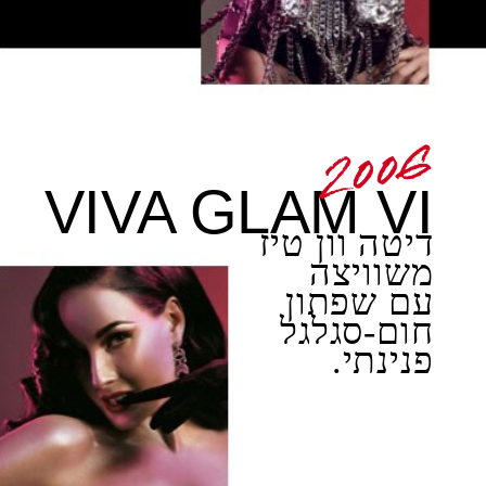
VIVA GLAM VI
דיטה וון טיז
משוויצה
עם שפתון
חום-סגלגל
פנינתי.