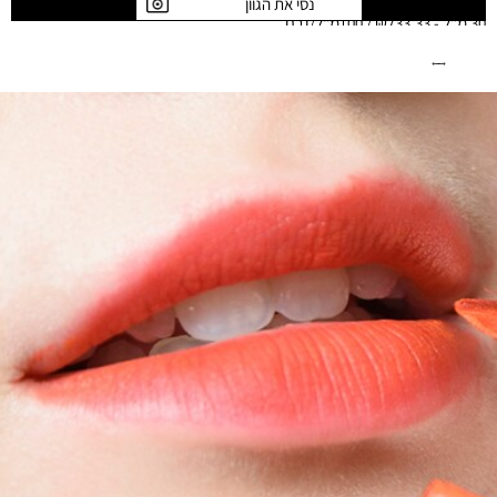
נסי את הגוון
30 מ"ל
-
₪733.33 / 100מ"ל/גרם