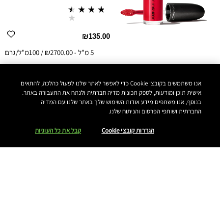
₪135.00
5 מ"ל
-
₪2700.00 / 100מ"ל/גרם
הוסיפי לסל
אנו משתמשים בקובצי Cookie כדי לאפשר לאתר שלנו לפעול כהלכה, להתאים
אישית תוכן ומודעות, לספק תכונות מדיה חברתית ולנתח את התעבורה באתר.
5 מ"ל
-
₪2700.00 / 100מ"ל/גרם
בנוסף, אנו משתפים מידע אודות השימוש שלך באתר שלנו עם המדיה
החברתית ושותפי הפרסום והניתוח שלנו.
הגדרות קובצי Cookie
קבל את כל העוגיות
10% הנחה
חדש
הטבות
הנמכרים ביותר
אפשר לעזור?
דברו איתנו ב-WHATSAPP