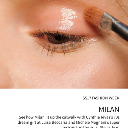
SS17 FASHION WEEK
MILAN
See how Milan lit up the catwalk with Cynthia Rivas’s 70s
dream girl at Luisa Beccaria and Michele Magnani’s super
fresh girl on the go at Stella Jean.