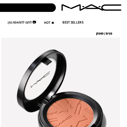
BEST SELLERS
📷 לחצו להתאמת גוון
🔥 HOT
פנים
/
סומק