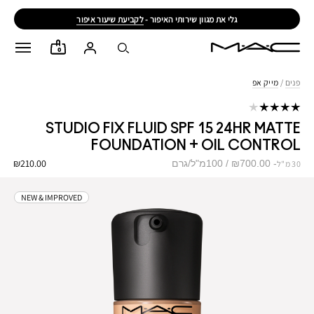
גלי את מגוון שירותי האיפור -
לקביעת שיעור איפור
0
פנים
/
מייק אפ
STUDIO FIX FLUID SPF 15 24HR MATTE
FOUNDATION + OIL CONTROL
₪210.00
₪700.00 / 100מ"ל/גרם
30 מ"ל
NEW & IMPROVED