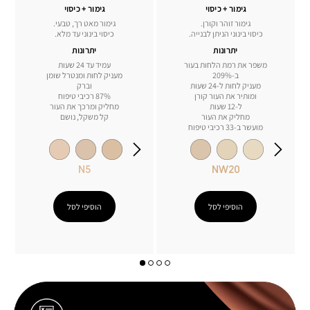
גימור + כיסוי
גימור + כיסוי
גימור זוהר וקורן.
גימור מאט רך, טבעי.
כיסוי בינוני הניתן לבנייה.
כיסוי בינוני עד מלא.
יתרונות
יתרונות
משפר את רמת הלחות בעור
עמיד עד 24 שעות
ב-209%
מעניק לחות ומנטרל שומן
מעניק לחות ל-24 שעות
וברק
ומותיר את העור קורן
87% רכיבי טיפוח
ל-12 שעות
מחליק ומרכך את העור
מחליק את העור
קל משקל, נושם
מועשר ב-33 רכיבי טיפוח
N5
NW20
הוסיפי לסל
הוסיפי לסל