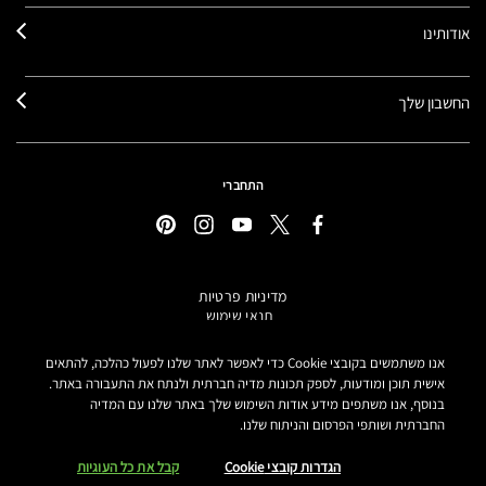
אודותינו
החשבון שלך
התחברי
מדיניות פרטיות
תנאי שימוש
תקנון אתר
מידע על מוצרים מזוייפים
אנו משתמשים בקובצי Cookie כדי לאפשר לאתר שלנו לפעול כהלכה, להתאים
הצהרת נגישות
אישית תוכן ומודעות, לספק תכונות מדיה חברתית ולנתח את התעבורה באתר.
בנוסף, אנו משתפים מידע אודות השימוש שלך באתר שלנו עם המדיה
הגדרות קובצי COOKIE
החברתית ושותפי הפרסום והניתוח שלנו.
MAKE-UP ART COSMETICS© מאק קוסמטיקס כל הזכויות שמורות.
הטקסטים מנוסחים באתר בלשון נקבה אך פונים לכל המגדרים
הגדרות קובצי Cookie
קבל את כל העוגיות