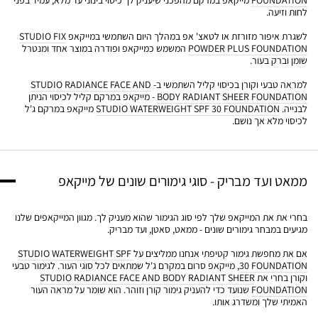
FOUNDATION
מייקאפ במרקם מהפכני שיעניק לך כיסוי בינוני עד מלא, עמיד בפני
לחות וזיעה.
לשגרת איפור מזורזת או לטאצ' אפ במהלך היום השתמשי במייקאפ
STUDIO FIX
POWDER PLUS FOUNDATION
המשמש כמייקאפ ופודרה במוצר אחד ומנטרל
שומן וברק בעור.
למראה טבעי וקורן בכיסוי קליל השתמשי ב-
STUDIO RADIANCE FACE AND
BODY RADIANT SHEER FOUNDATION
- מייקאפ במרקם קליל לכיסוי הניתן
לבנייה.
STUDIO WATERWEIGHT SPF 30 FOUNDATION
מייקאפ במרקם ג'ל
לכיסוי מלא אך נושם.
ממאט ועד מבריק - סוגי גימורים שונים של מייקאפ
בחרי את את המייקאפ שלך לפי סוג הגימור שהוא מעניק לך. מגוון המייקאפים שלנו
מגיעים במבחר גימורים שונים - ממאט, סאטן, ועד מבריק.
אם את מחפשת גימור קטיפתי אנחנו ממליצים על
STUDIO WATERWEIGHT SPF
30 FOUNDATION
, מייקאפ סרום במקרם ג'ל שמתאים לכל סוגי העור. לגימור טבעי
וקורן בחרי את
STUDIO RADIANCE FACE AND BODY RADIANT SHEER
FOUNDATION
שנועד כדי להעניק גימור קורן וזוהר. הוא שומר על מראה העור
האמיתי שלך ומשדרג אותו.