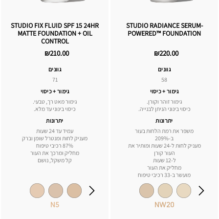
STUDIO FIX FLUID SPF 15 24HR
STUDIO RADIANCE SERUM-
MATTE FOUNDATION + OIL
POWERED™ FOUNDATION
CONTROL
₪210.00
₪220.00
גוונים
גוונים
71
58
גימור + כיסוי
גימור + כיסוי
גימור זוהר וקורן.
גימור מאט רך, טבעי.
כיסוי בינוני הניתן לבנייה.
כיסוי בינוני עד מלא.
יתרונות
יתרונות
משפר את רמת הלחות בעור
עמיד עד 24 שעות
ב-209%
מעניק לחות ומנטרל שומן וברק
מעניק לחות ל-24 שעות ומותיר את
87% רכיבי טיפוח
העור קורן
מחליק ומרכך את העור
ל-12 שעות
קל משקל, נושם
מחליק את העור
מועשר ב-33 רכיבי טיפוח
N5
NW20