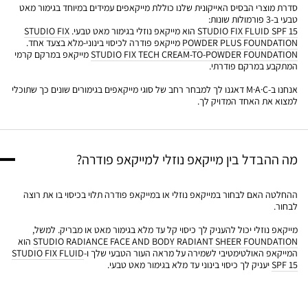
סדרת מוצרי הבסיס האייקונית שלנו כוללת מייקאפים עמידים במיוחד בגימור מאט
טבעי ב-3 פורמולות שונות:
STUDIO FIX FLUID SPF 15
הוא מייקאפ נוזלי בגימור מאט טבעי.
STUDIO FIX
POWDER PLUS FOUNDATION
מייקאפ פודרה לכיסוי בינוני-מלא בצעד אחד.
STUDIO FIX TECH CREAM-TO-POWDER FOUNDATION
מייקאפ במרקם קרמי
המתקבע במרקם פודרתי.
אנחנו ב-M·A·C דאגנו לך למבחר רחב של סוגי מייקאפים בגימורים שונים כך שתוכלי
למצוא את האחד המדויק לך.
מה ההבדל בין מייקאפ נוזלי למייקאפ פודרה?
ההחלטה האם לבחור במייקאפ נוזלי או במייקאפ פודרה תלוי בכיסוי בו את רוצה
לבחור.
מייקאפ נוזלי יכול להעניק לך כיסוי קל עד מלא בגימור מאט או מבריק. למשל,
STUDIO RADIANCE FACE AND BODY RADIANT SHEER FOUNDATION
הוא
המייקאפ האולטימטיבי לשמירה על מראה העור הטבעי שלך ו-
STUDIO FIX FLUID
SPF 15
יעניק לך כיסוי בינוני עד מלא בגימור מאט טבעי.