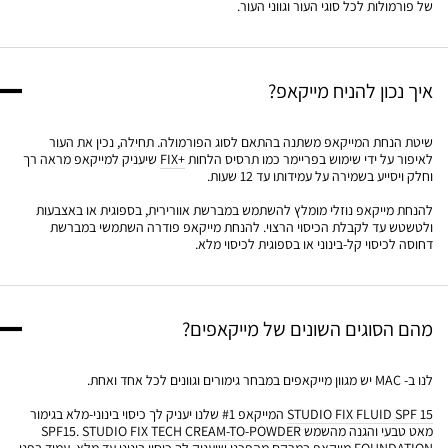
של פורמולות לכל סוגי העור וגווני העור.
איך נכון להניח מייקאפ?
שיטת הנחת המייקאפ משתנה בהתאם לסוג הפורמולה. תחילה, נכין את העור
לאיפור על ידי שימוש בפריימר כמו תרסיס הלחות
+FIX
שיעניק למייקאפ מראה רך
וחלק ויסייע בשמירה על עמידותו עד 12 שעות.
להנחת מייקאפ נוזלי מומלץ להשתמש במברשת אוורירית, בספוגית או באצבעות
ולטשטש עד לקבלת הכיסוי הרצוי. להנחת מייקאפ פודרה השתמשי במברשת
דחוסה לכיסוי קל-בינוני או בספוגית לכיסוי מלא.
מהם הסוגים השונים של מייקאפים?
לנו ב- MAC יש מגוון מייקאפים במבחר גימורים וגוונים לכל אחד ואחת.
STUDIO FIX FLUID SPF 15
המייקאפ #1 שלנו יעניק לך כיסוי בינוני-מלא בגימור
מאט טבעי והגנה מהשמש SPF15.
STUDIO FIX TECH CREAM-TO-POWDER