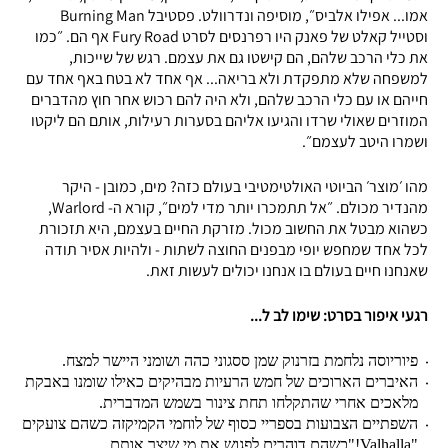
אמו... אפילו אלביס״, מוסיפה ונדרוולט. פסטיבל Burning Man
וסטייל קאלט של פאנק היו רפרנסים לסרט Fury Road אף הם. ״כמו
את כלי הרכב שלהם, הם קישטו גם את עצמם. רגש של שייכות,
למשפחה שלא מתפקדת ולא בריאה... אף אחד לא בטח באף אחד עם
חייהם או עם כלי הרכב שלהם, ולא היה להם רכוש אחר חוץ מהדברים
המוזרים שאולי שרדו והגיעו אליהם בסערות רעילות, אותם הם ליקטו
ושמרו היטב לעצמם״.
מהו ׳מוצר׳ הביוטי האולטימטיבי בעולם כזה? מים, כמובן - היקר
מהנדיר מכולם. ״אל תתמכרו יותר מדי למים״, קורא ה- Warlord,
כשהוא מבטל את החשוב מכול. מזרקת החיים בעצמם, היא תזכורת
לכל אחד שמחפש יופי מבפנים החוצה לשתות - ולהיות אסיר תודה
שאנחנו חיים בעולם בו אנחנו יכולים לעשות זאת.
רגעי איפור בסרט: שימו לב ל...
פיוריוסה נלחמת בזרנוק שמן ססגוני כהה ושומני היישר למצח.
האיברים הארוכים של חמש הרעיות מבהיקים כאילו שומנו באבקת
מלאכים אחרי שהתקלחו תחת צינור בשמש המדברית.
השפתיים הצבועות בספריי כסוף של לוחמי הקמיקזה כשהם צועקים
"Valhalla!"כשהם דוהרים לפגוש את מי שיצר אותם