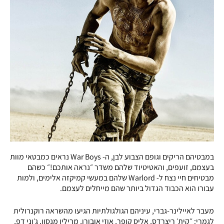
במבטיהם הריקים וגופם הצבוע לבן, ה- War Boys נראים כמבטאי מוות
בעצמם, זועפים, והאטיטיוד שלהם משדר ״נראה אותכם!״ כשהם
מבטיחים חיי נצח ל- Warlord שלהם במעשי קמיקזה אלימים, ולמות
עבורו הוא הכבוד הגדול ביותר שהם מייחלים לעצמם.
מעבר לאיילינר-גברי, עיניהם הגולגולתיות הגיעו מהשראה רוקנרולית
לגמרי: ״קית׳ ריצרדס, אליס קופר, אוזי אובורן, מרילין מנסון, ג׳וני דפ,