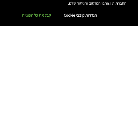
החברתית ושותפי הפרסום והניתוח שלנו.
אודותינו
הגדרות קובצי Cookie
קבל את כל העוגיות
החשבון שלך
התחברי
מדיניות פרטיות
תנאי שימוש
תקנון אתר
מידע על מוצרים מזוייפים
הצהרת נגישות
הגדרות קובצי COOKIE
MAKE-UP ART COSMETICS© מאק קוסמטיקס כל הזכויות שמורות.
הטקסטים מנוסחים באתר בלשון נקבה אך פונים לכל המגדרים