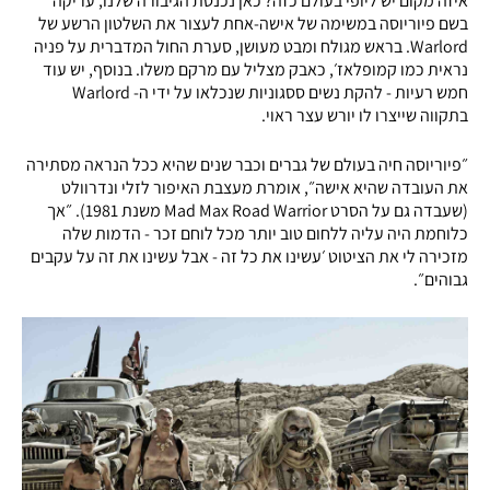
איזה מקום יש ליופי בעולם כזה? כאן נכנסת הגיבורה שלנו, עריקה
בשם פיוריוסה במשימה של אישה-אחת לעצור את השלטון הרשע של
Warlord. בראש מגולח ומבט מעושן, סערת החול המדברית על פניה
נראית כמו קמופלאז׳, כאבק מצליל עם מרקם משלו. בנוסף, יש עוד
חמש רעיות - להקת נשים ססגוניות שנכלאו על ידי ה- Warlord
בתקווה שייצרו לו יורש עצר ראוי.
״פיוריוסה חיה בעולם של גברים וכבר שנים שהיא ככל הנראה מסתירה
את העובדה שהיא אישה״, אומרת מעצבת האיפור לזלי ונדרוולט
(שעבדה גם על הסרט Mad Max Road Warrior משנת 1981). ״אך
כלוחמת היה עליה ללחום טוב יותר מכל לוחם זכר - הדמות שלה
מזכירה לי את הציטוט ׳עשינו את כל זה - אבל עשינו את זה על עקבים
גבוהים״.