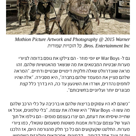
Mothion Picture Artwork and Photography @ 2015 Warner
Bros. Entertainment Inc. כל הזכויות שמורות
גם ל- War Boys יש יופי מוזר - הם צילקו את גופם בדומה לציורי
מערות שבטיות המבטאים את מה שנשאר מהאנושיות שלהם. זהו
מראה שוונדרוולט שאלה חלקית דימויים שבטיים ודתיים. ״המראה
שלהם מציין את המעמד שלהם בחברה״, היא מסבירה. ״אלה שהיו
לוחמים נהדרים, ושרדו את השיגעון עד כה, היו בדרך כלל קצת
מבוגרים יותר ועליוניים בחשיבותם״.
״כשהם לא היו עסוקים בריצות שלהם או ברכיבה על כלי הרכב שלהם
מה עשו ה- War Boys?״ היא שאלה את עצמה. ״בלי טלפונים, אוכל או
שתייה שיסיחו את דעתם, הם יצרו בעצמם מומים - הם גילפו אל תוך
העור של עצמם עבודות אמנות פשוטות משעמום טוטאלי, כמו ציורי
מערות. החלטנו שקעקועים הם כל כך חלק מהנורמה היום, אז הלכנו
עם זה צעד אחד קדימה... קדמונים, אפריקאים ופולינזים השתמשו