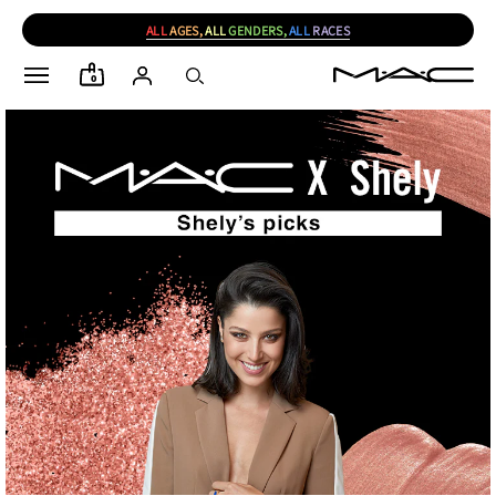
ALL
AGES,
ALL
GENDERS,
ALL
RACES
0