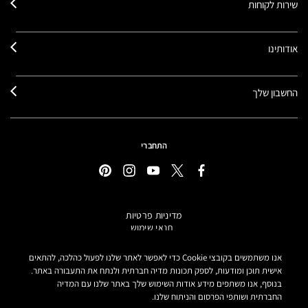
שירות לקוחות
אודותינו
החשבון שלך
התחברי
מדיניות פרטיות
תנאי שימוש
תקנון אתר
מידע על מוצרים מזוייפים
אנו משתמשים בקובצי Cookie כדי לאפשר לאתר שלנו לפעול כהלכה, להתאים
הצהרת נגישות
אישית תוכן ומודעות, לספק תכונות מדיה חברתית ולנתח את התעבורה באתר.
בנוסף, אנו משתפים מידע אודות השימוש שלך באתר שלנו עם המדיה
הגדרות קובצי COOKIE
החברתית ושותפי הפרסום והניתוח שלנו.
MAKE-UP ART COSMETICS© מאק קוסמטיקס כל הזכויות שמורות.